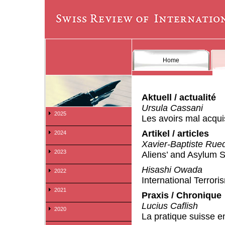
Home
Aktuell / actualité
Ursula Cassani
2025
Les avoirs mal acquis
Artikel / articles
2024
Xavier-Baptiste Rue
2023
Aliens’ and Asylum S
Hisashi Owada
2022
International Terror
2021
Praxis / Chronique
Lucius Caflish
2020
La pratique suisse en